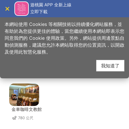
跳
遊桃園 APP 全新上線
到
立即下載
導覽
關閉
主
桃園觀光導覽網
首頁
>
想去的地方
>
美食、購物
>
D'coffee不拉花寵物友善咖啡廳
要
本網站使用 Cookies 等相關技術以持續優化網站服務，並
內
有助於為您提供更佳的體驗，當您繼續使用本網站即表示您
容
同意我們的 Cookie 使用政策。另外，網站提供周邊景點自
D'coffee不拉花寵物友
區
動偵測服務，建議您允許本網站取得您的位置資訊，以開啟
塊
及使用此智慧化服務。
善咖啡廳 周邊景點
我知道了
共有 151 處景點
金車咖啡文教館
780 公尺