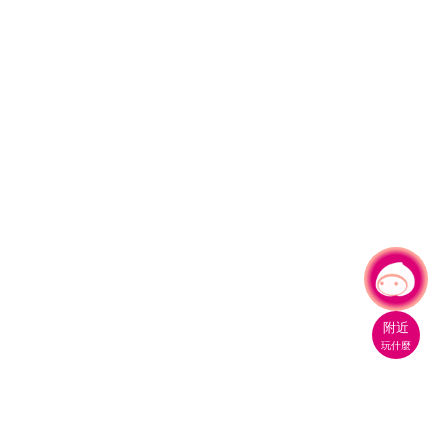
有事問小桃，一起遊桃園
附近
玩什麼