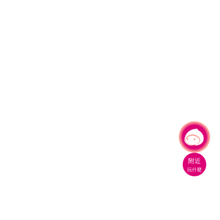
有事問小桃，一起遊桃園
附近
玩什麼