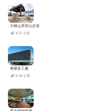
大棟山系登山步道
8.37 公里
養樂多工廠
8.44 公里
黑水號咖啡廳