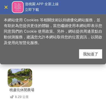
跳
遊桃園 APP 全新上線
到
立即下載
導覽
關閉
主
桃園觀光導覽網
首頁
>
想去的地方
>
美食、購物
>
日和. まいにち
要
本網站使用 Cookies 等相關技術以持續優化網站服務，並
內
有助於為您提供更佳的體驗，當您繼續使用本網站即表示您
容
同意我們的 Cookie 使用政策。另外，網站提供周邊景點自
日和. まいにち 周邊景
區
動偵測服務，建議您允許本網站取得您的位置資訊，以開啟
塊
及使用此智慧化服務。
點
我知道了
共有 91 處景點
桃蘆坑休閒農場
8.29 公里