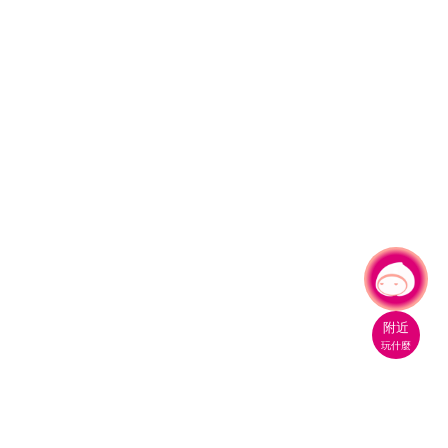
有事問小桃，一起遊桃園
|
附近
玩什麼