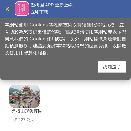
跳
遊桃園 APP 全新上線
到
立即下載
導覽
關閉
主
桃園觀光導覽網
首頁
>
想去的地方
>
美食、購物
>
復興土雞野菜小館
要
本網站使用 Cookies 等相關技術以持續優化網站服務，並
內
有助於為您提供更佳的體驗，當您繼續使用本網站即表示您
容
同意我們的 Cookie 使用政策。另外，網站提供周邊景點自
復興土雞野菜小館 周邊
區
動偵測服務，建議您允許本網站取得您的位置資訊，以開啟
塊
及使用此智慧化服務。
景點
我知道了
共有 62 處景點
角板山形象商圈
227 公尺