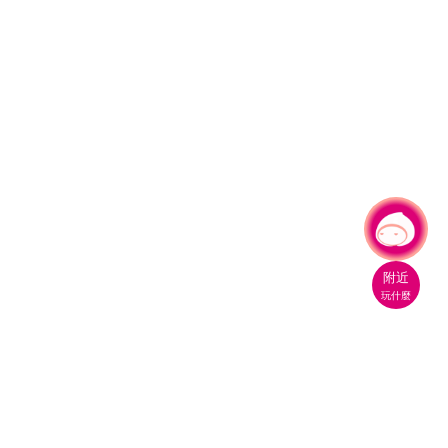
有事問小桃，一起遊桃園
|
附近
玩什麼