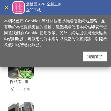
跳
遊桃園 APP 全新上線
到
立即下載
導覽
關閉
主
桃園觀光導覽網
首頁
>
想去的地方
>
美食、購物
>
嚐趣壽喜屋
要
本網站使用 Cookies 等相關技術以持續優化網站服務，並
內
有助於為您提供更佳的體驗，當您繼續使用本網站即表示您
容
同意我們的 Cookie 使用政策。另外，網站提供周邊景點自
嚐趣壽喜屋 周邊景點
區
動偵測服務，建議您允許本網站取得您的位置資訊，以開啟
塊
及使用此智慧化服務。
共有 126 處景點
我知道了
御成路古道
8.96 公里