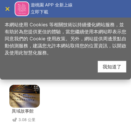
跳
遊桃園 APP 全新上線
到
立即下載
導覽
關閉
主
桃園觀光導覽網
首頁
>
想去的地方
>
美食、購物
>
瓦利斯•哈勇工藝室
要
本網站使用 Cookies 等相關技術以持續優化網站服務，並
內
有助於為您提供更佳的體驗，當您繼續使用本網站即表示您
容
同意我們的 Cookie 使用政策。另外，網站提供周邊景點自
瓦利斯•哈勇工藝室 周
區
動偵測服務，建議您允許本網站取得您的位置資訊，以開啟
塊
及使用此智慧化服務。
邊景點
我知道了
共有 138 處景點
異域故事館
3.08 公里