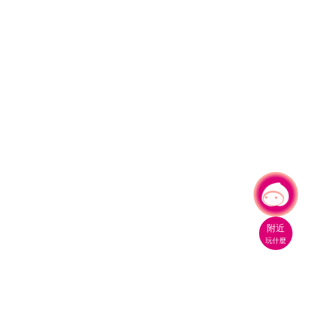
有事問小桃，一起遊桃園
|
附近
玩什麼