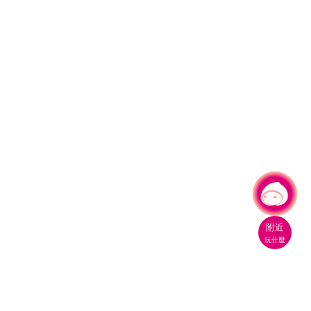
有事問小桃，一起遊桃園
附近
玩什麼