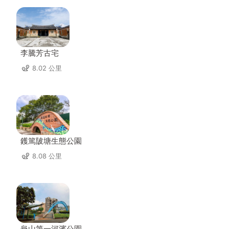
李騰芳古宅
8.02 公里
鑊篤陂塘生態公園
8.08 公里
龜山第一河濱公園