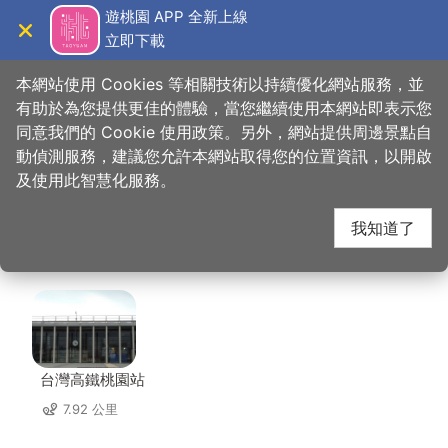
跳
遊桃園 APP 全新上線
到
立即下載
導覽
關閉
主
桃園觀光導覽網
首頁
>
想去的地方
>
美食、購物
>
全盈創新科技有限公司
要
本網站使用 Cookies 等相關技術以持續優化網站服務，並
內
有助於為您提供更佳的體驗，當您繼續使用本網站即表示您
容
同意我們的 Cookie 使用政策。另外，網站提供周邊景點自
全盈創新科技有限公司
區
動偵測服務，建議您允許本網站取得您的位置資訊，以開啟
塊
及使用此智慧化服務。
周邊景點
我知道了
共有 156 處景點
台灣高鐵桃園站
7.92 公里