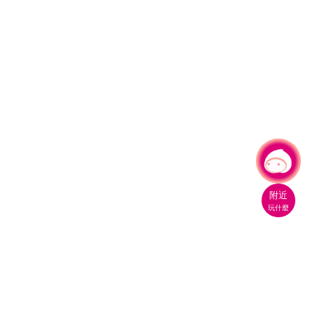
有事問小桃，一起遊桃園
|
附近
玩什麼