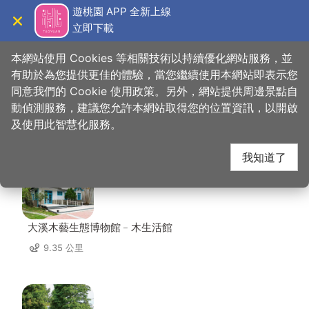
跳
遊桃園 APP 全新上線
到
立即下載
導覽
關閉
主
桃園觀光導覽網
首頁
>
想去的地方
>
美食、購物
>
中原夜市商圈
要
本網站使用 Cookies 等相關技術以持續優化網站服務，並
內
有助於為您提供更佳的體驗，當您繼續使用本網站即表示您
容
同意我們的 Cookie 使用政策。另外，網站提供周邊景點自
中原夜市商圈 周邊景點
區
動偵測服務，建議您允許本網站取得您的位置資訊，以開啟
塊
及使用此智慧化服務。
共有 146 處景點
我知道了
大溪木藝生態博物館﹣木生活館
9.35 公里