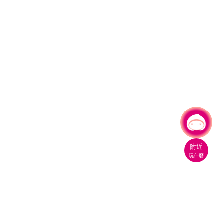
有事問小桃，一起遊桃園
|
附近
玩什麼