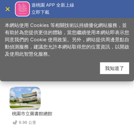
跳
遊桃園 APP 全新上線
到
立即下載
導覽
關閉
主
桃園觀光導覽網
首頁
>
想去的地方
>
美食、購物
>
復興航棧總航棧店
要
本網站使用 Cookies 等相關技術以持續優化網站服務，並
內
有助於為您提供更佳的體驗，當您繼續使用本網站即表示您
容
同意我們的 Cookie 使用政策。另外，網站提供周邊景點自
復興航棧總航棧店 周邊
區
動偵測服務，建議您允許本網站取得您的位置資訊，以開啟
塊
及使用此智慧化服務。
景點
我知道了
共有 52 處景點
桃園市立圖書館總館
9.96 公里