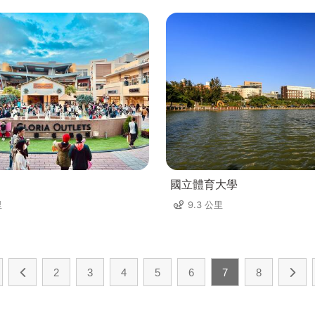
國立體育大學
里
9.3 公里
2
3
4
5
6
7
8