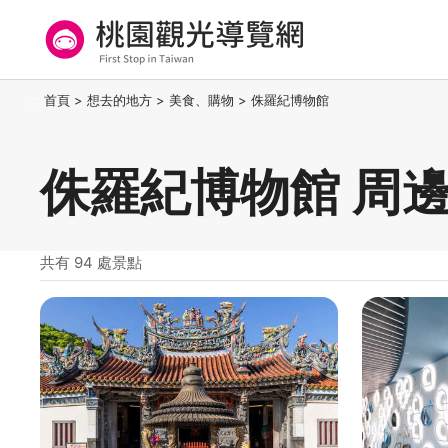
跳
到
主
要
桃園觀光導覽網
:::
首頁
>
想去的地方
>
美食、購物
>
侏羅紀博物館
內
容
區
侏羅紀博物館 周
塊
共有 94 處景點