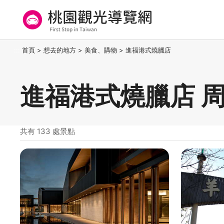
跳
到
主
要
桃園觀光導覽網
:::
首頁
>
想去的地方
>
美食、購物
>
進福港式燒臘店
內
容
區
進福港式燒臘店 
塊
共有 133 處景點