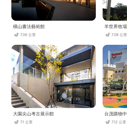
橫山書法藝術館
羊世界牧場
7.06 公里
7.08 公里
大園尖山考古展示館
台茂購物中
7.1 公里
7.12 公里