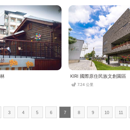
林
KIRI 國際原住民族文創園區
7.24 公里
3
4
5
6
7
8
9
10
11