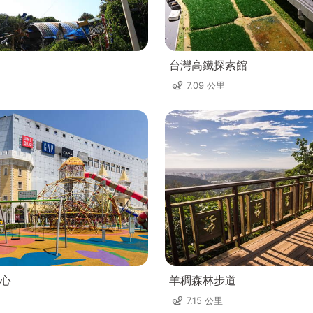
台灣高鐵探索館
7.09 公里
心
羊稠森林步道
7.15 公里