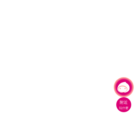
有事問小桃，一起遊桃園
|
附近
玩什麼