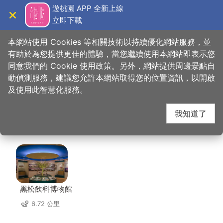
跳
遊桃園 APP 全新上線
到
立即下載
導覽
關閉
主
桃園觀光導覽網
首頁
>
想去的地方
>
美食、購物
>
堤諾義式比薩TINO’S PIZZA Café
要
本網站使用 Cookies 等相關技術以持續優化網站服務，並
內
有助於為您提供更佳的體驗，當您繼續使用本網站即表示您
容
同意我們的 Cookie 使用政策。另外，網站提供周邊景點自
堤諾義式比薩TINO’S
區
動偵測服務，建議您允許本網站取得您的位置資訊，以開啟
塊
及使用此智慧化服務。
PIZZA Café 周邊景點
我知道了
共有 125 處景點
黑松飲料博物館
6.72 公里