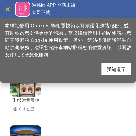
跳
遊桃園 APP 全新上線
到
立即下載
導覽
關閉
主
桃園觀光導覽網
首頁
>
想去的地方
>
美食、購物
>
M&H table
要
本網站使用 Cookies 等相關技術以持續優化網站服務，並
內
有助於為您提供更佳的體驗，當您繼續使用本網站即表示您
容
同意我們的 Cookie 使用政策。另外，網站提供周邊景點自
M&H table 周邊景點
區
動偵測服務，建議您允許本網站取得您的位置資訊，以開啟
塊
及使用此智慧化服務。
共有 100 處景點
我知道了
千郁休閒農場
8.4 公里