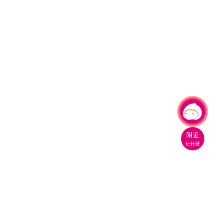
有事問小桃，一起遊桃園
|
附近
玩什麼