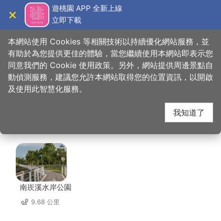
跳
遊桃園 APP 全新上線
到
立即下載
導覽
關閉
主
桃園觀光導覽網
首頁
>
想去的地方
>
美食、購物
>
大湳市場-黑豬自助豬肉城
要
本網站使用 Cookies 等相關技術以持續優化網站服務，並
內
有助於為您提供更佳的體驗，當您繼續使用本網站即表示您
容
同意我們的 Cookie 使用政策。另外，網站提供周邊景點自
大湳市場-黑豬自助豬
區
動偵測服務，建議您允許本網站取得您的位置資訊，以開啟
塊
及使用此智慧化服務。
肉城 周邊景點
我知道了
共有 136 處景點
南崁溪水岸公園
9.68 公里