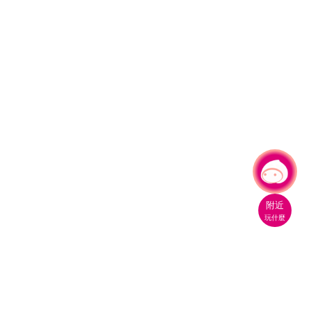
有事問小桃，一起遊桃園
附近
玩什麼