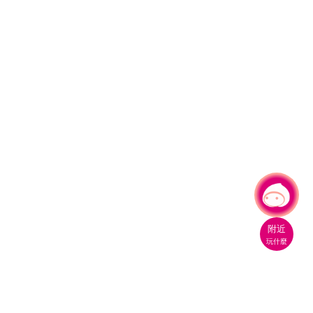
有事問小桃，一起遊桃園
附近
玩什麼