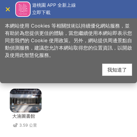
跳
遊桃園 APP 全新上線
到
立即下載
導覽
關閉
主
桃園觀光導覽網
首頁
>
想去的地方
>
美食、購物
>
十里香私房料理
要
本網站使用 Cookies 等相關技術以持續優化網站服務，並
內
有助於為您提供更佳的體驗，當您繼續使用本網站即表示您
容
同意我們的 Cookie 使用政策。另外，網站提供周邊景點自
十里香私房料理 周邊景
區
動偵測服務，建議您允許本網站取得您的位置資訊，以開啟
塊
及使用此智慧化服務。
點
我知道了
共有 130 處景點
大湳圖書館
3.59 公里