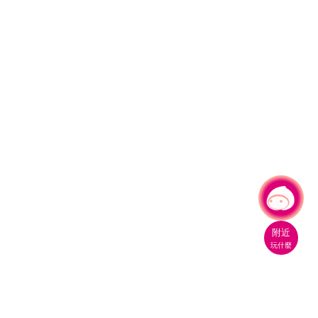
有事問小桃，一起遊桃園
|
附近
玩什麼