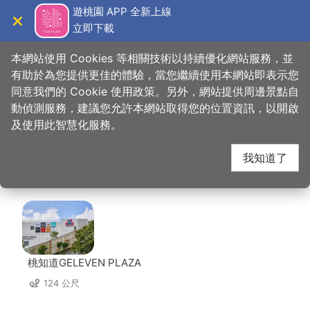
跳
遊桃園 APP 全新上線
到
立即下載
導覽
關閉
主
桃園觀光導覽網
首頁
>
想去的地方
>
美食、購物
>
峸老滷湘川滷味
要
本網站使用 Cookies 等相關技術以持續優化網站服務，並
內
有助於為您提供更佳的體驗，當您繼續使用本網站即表示您
容
同意我們的 Cookie 使用政策。另外，網站提供周邊景點自
峸老滷湘川滷味 周邊景
區
動偵測服務，建議您允許本網站取得您的位置資訊，以開啟
塊
及使用此智慧化服務。
點
我知道了
共有 110 處景點
桃知道GELEVEN PLAZA
124 公尺