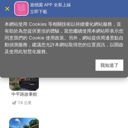
跳
遊桃園 APP 全新上線
到
立即下載
導覽
關閉
主
桃園觀光導覽網
首頁
>
想去的地方
>
美食、購物
>
甜。滿堂
要
本網站使用 Cookies 等相關技術以持續優化網站服務，並
內
有助於為您提供更佳的體驗，當您繼續使用本網站即表示您
容
同意我們的 Cookie 使用政策。另外，網站提供周邊景點自
甜。滿堂 周邊景點
區
動偵測服務，建議您允許本網站取得您的位置資訊，以開啟
塊
及使用此智慧化服務。
共有 138 處景點
我知道了
中平路故事館
7.6 公里