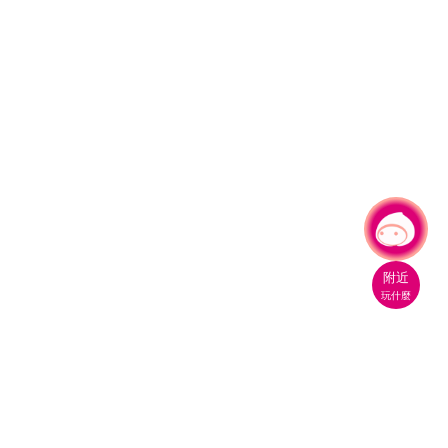
有事問小桃，一起遊桃園
|
附近
玩什麼