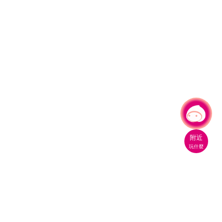
有事問小桃，一起遊桃園
|
附近
玩什麼