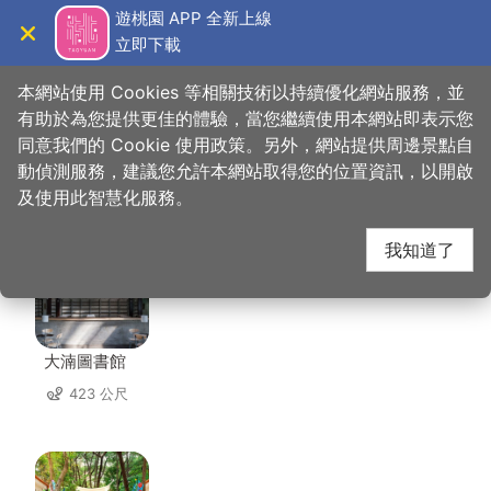
跳
遊桃園 APP 全新上線
到
立即下載
導覽
關閉
主
桃園觀光導覽網
首頁
>
想去的地方
>
美食、購物
>
阿燁紅麵線
要
本網站使用 Cookies 等相關技術以持續優化網站服務，並
內
有助於為您提供更佳的體驗，當您繼續使用本網站即表示您
容
同意我們的 Cookie 使用政策。另外，網站提供周邊景點自
阿燁紅麵線 周邊景點
區
動偵測服務，建議您允許本網站取得您的位置資訊，以開啟
塊
及使用此智慧化服務。
共有 136 處景點
我知道了
大湳圖書館
423 公尺