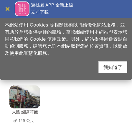
跳
遊桃園 APP 全新上線
到
立即下載
導覽
關閉
主
桃園觀光導覽網
首頁
>
想去的地方
>
美食、購物
>
祥祥炒飯功夫館
要
本網站使用 Cookies 等相關技術以持續優化網站服務，並
內
有助於為您提供更佳的體驗，當您繼續使用本網站即表示您
容
同意我們的 Cookie 使用政策。另外，網站提供周邊景點自
祥祥炒飯功夫館 周邊景
區
動偵測服務，建議您允許本網站取得您的位置資訊，以開啟
塊
及使用此智慧化服務。
點
我知道了
共有 49 處景點
大園國際商圈
129 公尺