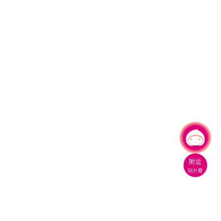
有事問小桃，一起遊桃園
附近
玩什麼