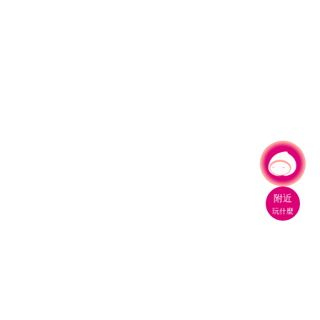
有事問小桃，一起遊桃園
|
附近
玩什麼