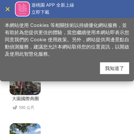
跳
遊桃園 APP 全新上線
到
立即下載
導覽
關閉
主
桃園觀光導覽網
首頁
>
想去的地方
>
美食、購物
>
丰丼炙燒食堂
要
本網站使用 Cookies 等相關技術以持續優化網站服務，並
內
有助於為您提供更佳的體驗，當您繼續使用本網站即表示您
容
同意我們的 Cookie 使用政策。另外，網站提供周邊景點自
丰丼炙燒食堂 周邊景點
區
動偵測服務，建議您允許本網站取得您的位置資訊，以開啟
塊
及使用此智慧化服務。
共有 49 處景點
我知道了
大園國際商圈
100 公尺