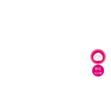
有事問小桃，一起遊桃園
|
附近
玩什麼