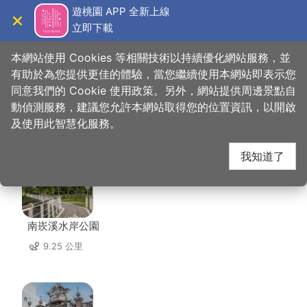
跳
遊桃園 APP 全新上線
到
立即下載
導覽
關閉
主
桃園觀光導覽網
首頁
>
想去的地方
>
美食、購物
>
轉角 17
要
本網站使用 Cookies 等相關技術以持續優化網站服務，並
內
有助於為您提供更佳的體驗，當您繼續使用本網站即表示您
容
同意我們的 Cookie 使用政策。另外，網站提供周邊景點自
轉角 17 周邊景點
區
動偵測服務，建議您允許本網站取得您的位置資訊，以開啟
塊
及使用此智慧化服務。
共有 139 處景點
我知道了
南崁溪水岸公園
9.25 公里