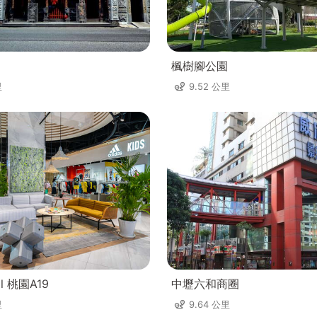
楓樹腳公園
里
9.52 公里
ll 桃園A19
中壢六和商圈
里
9.64 公里