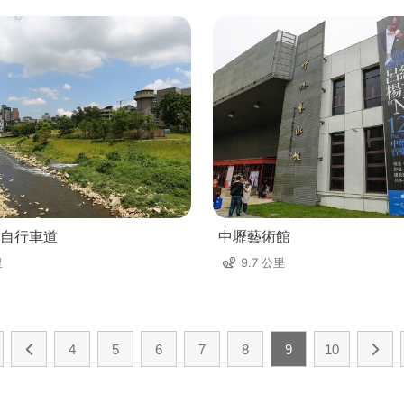
自行車道
中壢藝術館
里
9.7 公里
4
5
6
7
8
9
10