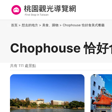
跳
到
主
要
桃園觀光導覽網
:::
首頁
>
想去的地方
>
美食、購物
>
Chophouse 恰好食美式餐廳
內
容
區
Chophouse 
塊
共有 111 處景點