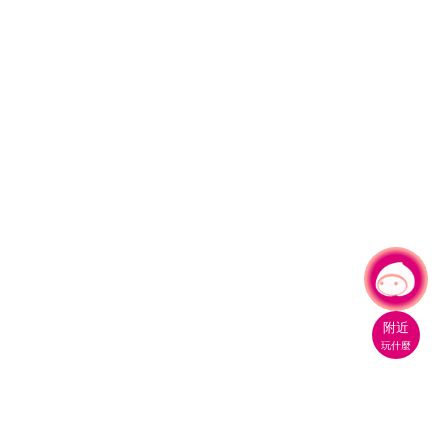
有事問小桃，一起遊桃園
附近
玩什麼