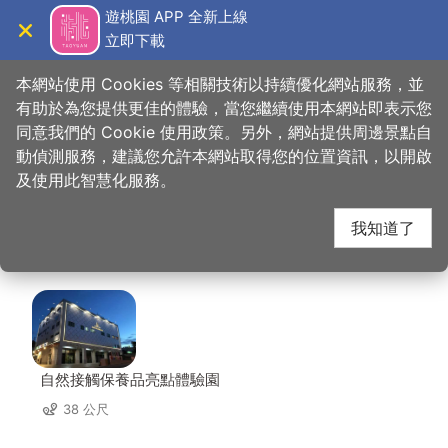
跳
遊桃園 APP 全新上線
到
立即下載
導覽
關閉
主
桃園觀光導覽網
首頁
>
想去的地方
>
美食、購物
>
自然接觸保養品亮點體驗園
要
本網站使用 Cookies 等相關技術以持續優化網站服務，並
內
有助於為您提供更佳的體驗，當您繼續使用本網站即表示您
容
同意我們的 Cookie 使用政策。另外，網站提供周邊景點自
自然接觸保養品亮點體
區
動偵測服務，建議您允許本網站取得您的位置資訊，以開啟
塊
及使用此智慧化服務。
驗園 周邊景點
我知道了
共有 45 處景點
自然接觸保養品亮點體驗園
38 公尺