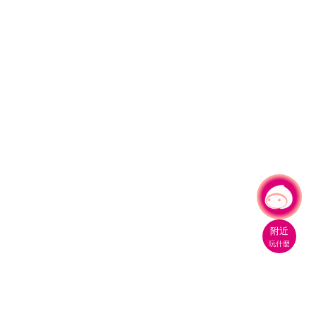
有事問小桃，一起遊桃園
附近
玩什麼