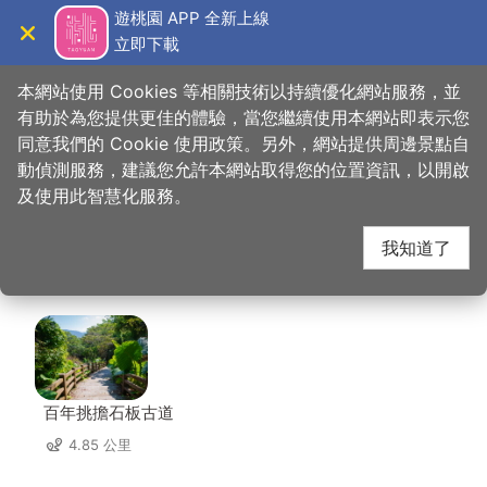
跳
遊桃園 APP 全新上線
到
立即下載
導覽
關閉
主
桃園觀光導覽網
首頁
>
想去的地方
>
美食、購物
>
雄獅文具想像力製造所
要
本網站使用 Cookies 等相關技術以持續優化網站服務，並
內
有助於為您提供更佳的體驗，當您繼續使用本網站即表示您
容
同意我們的 Cookie 使用政策。另外，網站提供周邊景點自
雄獅文具想像力製造所
區
動偵測服務，建議您允許本網站取得您的位置資訊，以開啟
塊
及使用此智慧化服務。
周邊景點
我知道了
共有 65 處景點
百年挑擔石板古道
4.85 公里