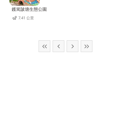
鑊篤陂塘生態公園
7.41 公里