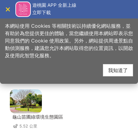
跳
遊桃園 APP 全新上線
到
立即下載
導覽
關閉
主
桃園觀光導覽網
首頁
>
想去的地方
>
美食、購物
>
這一鍋皇室秘藏鍋物
要
本網站使用 Cookies 等相關技術以持續優化網站服務，並
內
有助於為您提供更佳的體驗，當您繼續使用本網站即表示您
容
同意我們的 Cookie 使用政策。另外，網站提供周邊景點自
這一鍋皇室秘藏鍋物 周
區
動偵測服務，建議您允許本網站取得您的位置資訊，以開啟
塊
及使用此智慧化服務。
邊景點
我知道了
共有 116 處景點
龜山苗圃綠環境生態園區
5.52 公里