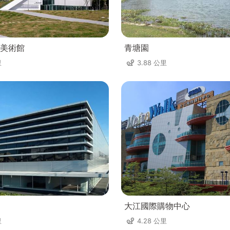
美術館
青塘園
里
3.88 公里
大江國際購物中心
里
4.28 公里