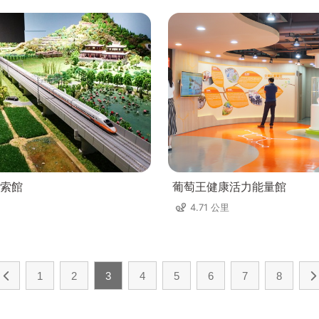
索館
葡萄王健康活力能量館
4.71 公里
1
2
3
4
5
6
7
8