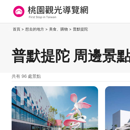
跳
到
主
要
桃園觀光導覽網
:::
首頁
>
想去的地方
>
美食、購物
>
普默提陀
內
容
區
普默提陀 周邊景
塊
共有 96 處景點