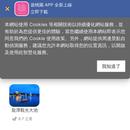
跳
遊桃園 APP 全新上線
到
立即下載
導覽
關閉
主
桃園觀光導覽網
首頁
>
想去的地方
>
美食、購物
>
大瑋叔叔手作大福專賣店
要
本網站使用 Cookies 等相關技術以持續優化網站服務，並
內
有助於為您提供更佳的體驗，當您繼續使用本網站即表示您
容
同意我們的 Cookie 使用政策。另外，網站提供周邊景點自
大瑋叔叔手作大福專賣
區
動偵測服務，建議您允許本網站取得您的位置資訊，以開啟
塊
及使用此智慧化服務。
店 周邊景點
我知道了
共有 134 處景點
龍潭觀光大池
9.7 公里