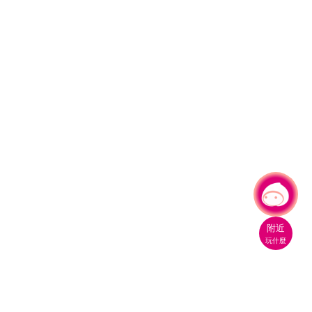
有事問小桃，一起遊桃園
|
附近
玩什麼