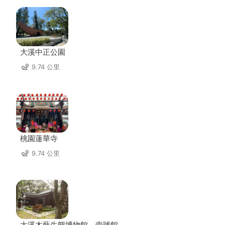
大溪中正公園
9.74 公里
桃園蓮華寺
9.74 公里
大溪木藝生態博物館﹣壹號館