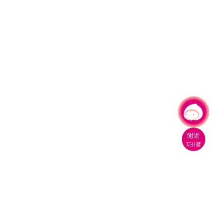
有事問小桃，一起遊桃園
|
附近
玩什麼