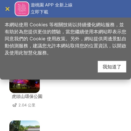
跳
遊桃園 APP 全新上線
到
立即下載
導覽
關閉
主
桃園觀光導覽網
首頁
>
想去的地方
>
美食、購物
>
堅果樂園
要
本網站使用 Cookies 等相關技術以持續優化網站服務，並
內
有助於為您提供更佳的體驗，當您繼續使用本網站即表示您
容
同意我們的 Cookie 使用政策。另外，網站提供周邊景點自
堅果樂園 周邊景點
區
動偵測服務，建議您允許本網站取得您的位置資訊，以開啟
塊
及使用此智慧化服務。
共有 78 處景點
我知道了
虎頭山環保公園
2.04 公里