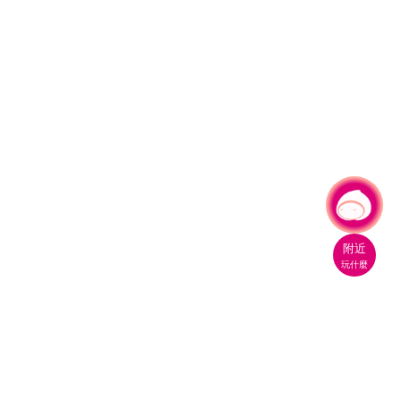
有事問小桃，一起遊桃園
|
附近
玩什麼