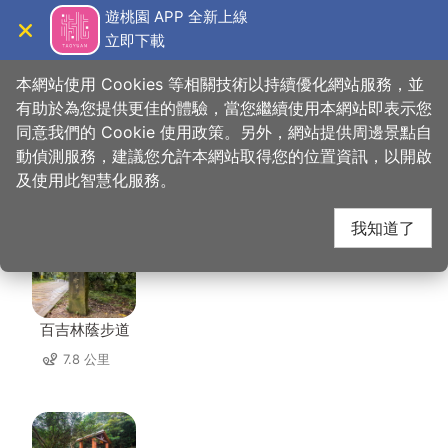
跳
遊桃園 APP 全新上線
到
立即下載
導覽
關閉
主
桃園觀光導覽網
首頁
>
想去的地方
>
美食、購物
>
手信霧隱城
要
本網站使用 Cookies 等相關技術以持續優化網站服務，並
內
有助於為您提供更佳的體驗，當您繼續使用本網站即表示您
容
同意我們的 Cookie 使用政策。另外，網站提供周邊景點自
手信霧隱城 周邊景點
區
動偵測服務，建議您允許本網站取得您的位置資訊，以開啟
塊
及使用此智慧化服務。
共有 144 處景點
我知道了
百吉林蔭步道
7.8 公里