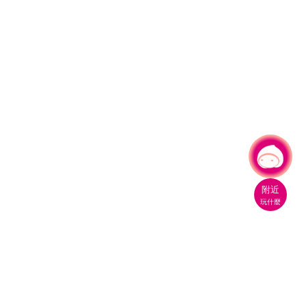
有事問小桃，一起遊桃園
|
附近
玩什麼