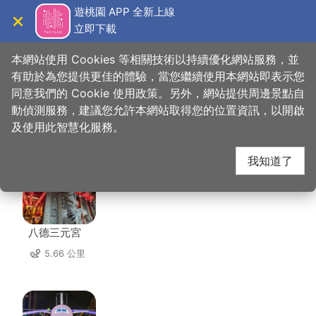
跳
遊桃園 APP 全新上線
到
立即下載
導覽
關閉
主
桃園觀光導覽網
首頁
>
想去的地方
>
美食、購物
>
隱花園咖啡廳
要
本網站使用 Cookies 等相關技術以持續優化網站服務，並
內
有助於為您提供更佳的體驗，當您繼續使用本網站即表示您
容
同意我們的 Cookie 使用政策。另外，網站提供周邊景點自
隱花園咖啡廳 周邊景點
區
動偵測服務，建議您允許本網站取得您的位置資訊，以開啟
塊
及使用此智慧化服務。
共有 125 處景點
我知道了
八德三元宮
5.66 公里