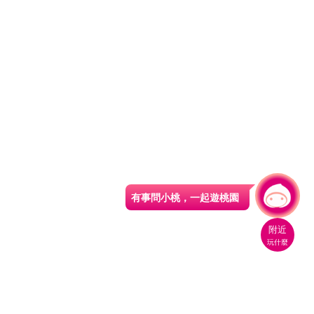
有事問小桃，一起遊桃園
|
附近
玩什麼