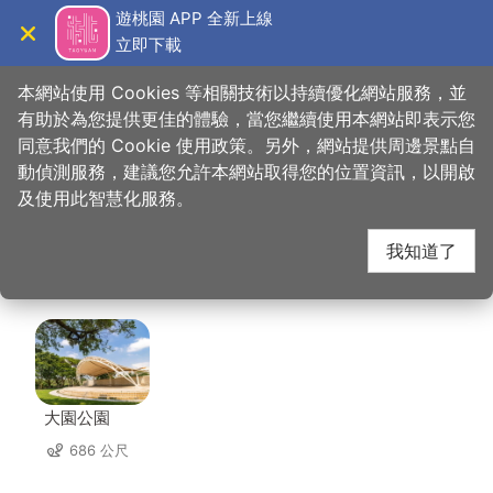
跳
遊桃園 APP 全新上線
到
立即下載
導覽
關閉
主
桃園觀光導覽網
首頁
>
想去的地方
>
美食、購物
>
國巨洋傘文創園區
要
本網站使用 Cookies 等相關技術以持續優化網站服務，並
內
有助於為您提供更佳的體驗，當您繼續使用本網站即表示您
容
同意我們的 Cookie 使用政策。另外，網站提供周邊景點自
國巨洋傘文創園區 周邊
區
動偵測服務，建議您允許本網站取得您的位置資訊，以開啟
塊
及使用此智慧化服務。
景點
我知道了
共有 44 處景點
大園公園
686 公尺