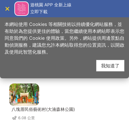
跳
遊桃園 APP 全新上線
到
立即下載
導覽
關閉
主
桃園觀光導覽網
首頁
>
想去的地方
>
美食、購物
>
異域Mortar&Pestle
要
本網站使用 Cookies 等相關技術以持續優化網站服務，並
內
有助於為您提供更佳的體驗，當您繼續使用本網站即表示您
容
同意我們的 Cookie 使用政策。另外，網站提供周邊景點自
異域Mortar&Pestle 周
區
動偵測服務，建議您允許本網站取得您的位置資訊，以開啟
塊
及使用此智慧化服務。
邊景點
我知道了
共有 144 處景點
八塊厝民俗藝術村(大湳森林公園)
6.08 公里