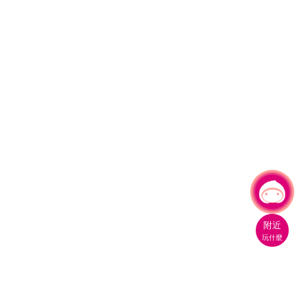
有事問小桃，一起遊桃園
|
附近
玩什麼