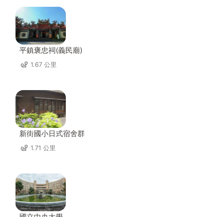
平鎮褒忠祠(義民廟)
1.67 公里
新街國小日式宿舍群
1.71 公里
國立中央大學