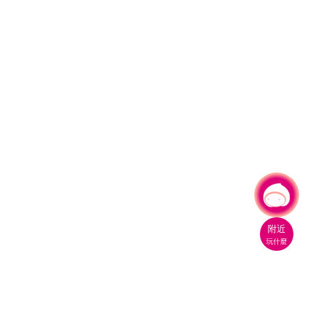
有事問小桃，一起遊桃園
|
附近
玩什麼