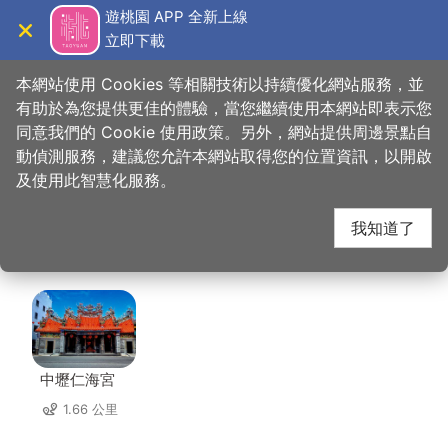
跳
遊桃園 APP 全新上線
到
立即下載
導覽
關閉
主
桃園觀光導覽網
首頁
>
想去的地方
>
美食、購物
>
藏王極上燒肉餐酒館
要
本網站使用 Cookies 等相關技術以持續優化網站服務，並
內
有助於為您提供更佳的體驗，當您繼續使用本網站即表示您
容
同意我們的 Cookie 使用政策。另外，網站提供周邊景點自
藏王極上燒肉餐酒館 周
區
動偵測服務，建議您允許本網站取得您的位置資訊，以開啟
塊
及使用此智慧化服務。
邊景點
我知道了
共有 102 處景點
中壢仁海宮
1.66 公里