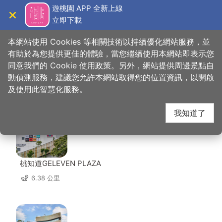
跳
遊桃園 APP 全新上線
到
立即下載
導覽
關閉
主
桃園觀光導覽網
首頁
>
想去的地方
>
美食、購物
>
佳麗果物
要
本網站使用 Cookies 等相關技術以持續優化網站服務，並
內
有助於為您提供更佳的體驗，當您繼續使用本網站即表示您
容
同意我們的 Cookie 使用政策。另外，網站提供周邊景點自
佳麗果物 周邊景點
區
動偵測服務，建議您允許本網站取得您的位置資訊，以開啟
塊
及使用此智慧化服務。
共有 80 處景點
我知道了
桃知道GELEVEN PLAZA
6.38 公里