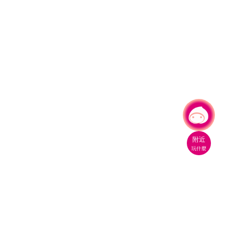
有事問小桃，一起遊桃園
附近
玩什麼