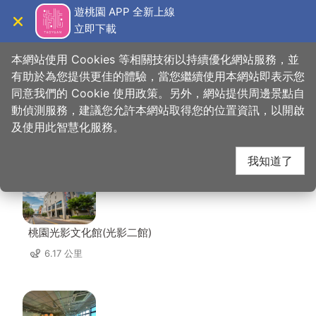
跳
遊桃園 APP 全新上線
到
立即下載
導覽
關閉
主
桃園觀光導覽網
首頁
>
想去的地方
>
美食、購物
>
龐尼維爾
要
本網站使用 Cookies 等相關技術以持續優化網站服務，並
內
有助於為您提供更佳的體驗，當您繼續使用本網站即表示您
容
同意我們的 Cookie 使用政策。另外，網站提供周邊景點自
龐尼維爾 周邊景點
區
動偵測服務，建議您允許本網站取得您的位置資訊，以開啟
塊
及使用此智慧化服務。
共有 64 處景點
我知道了
桃園光影文化館(光影二館)
6.17 公里