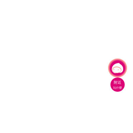
有事問小桃，一起遊桃園
|
附近
玩什麼