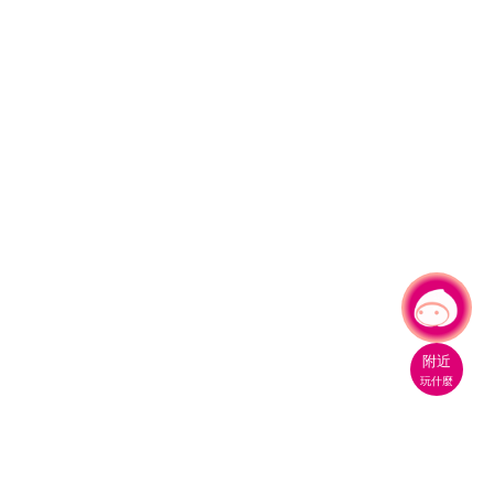
有事問小桃，一起遊桃園
附近
玩什麼