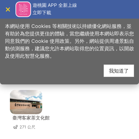
跳
遊桃園 APP 全新上線
到
立即下載
導覽
關閉
主
桃園觀光導覽網
首頁
>
想去的地方
>
美食、購物
>
隨緣茶空間 SuiYuan Tea Space
要
本網站使用 Cookies 等相關技術以持續優化網站服務，並
內
有助於為您提供更佳的體驗，當您繼續使用本網站即表示您
容
同意我們的 Cookie 使用政策。另外，網站提供周邊景點自
隨緣茶空間 SuiYuan
區
動偵測服務，建議您允許本網站取得您的位置資訊，以開啟
塊
及使用此智慧化服務。
Tea Space 周邊景點
我知道了
共有 54 處景點
臺灣客家茶文化館
271 公尺