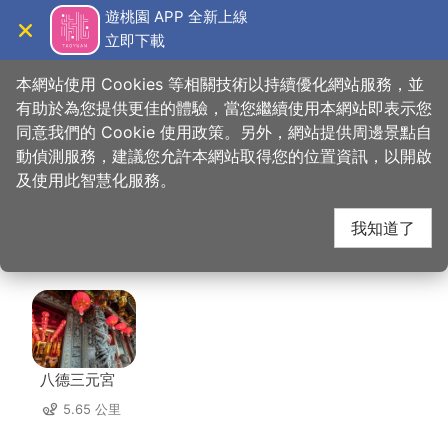
跳
遊桃園 APP 全新上線
到
立即下載
導覽
關閉
主
桃園觀光導覽網
首頁
>
想去的地方
>
美食、購物
>
享享鍋物 中壢旗艦店
要
本網站使用 Cookies 等相關技術以持續優化網站服務，並
內
有助於為您提供更佳的體驗，當您繼續使用本網站即表示您
容
同意我們的 Cookie 使用政策。另外，網站提供周邊景點自
享享鍋物 中壢旗艦店
區
動偵測服務，建議您允許本網站取得您的位置資訊，以開啟
塊
及使用此智慧化服務。
周邊景點
我知道了
共有 139 處景點
八德三元宮
5.65 公里