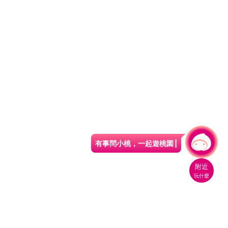
有事問小桃，一起遊桃園
|
附近
玩什麼