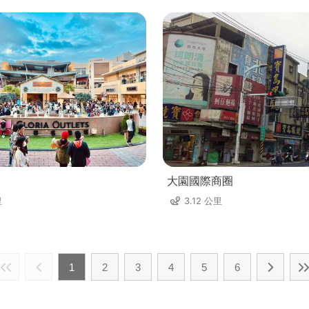
大園國際商圈
里
3.12 公里
1
2
3
4
5
6