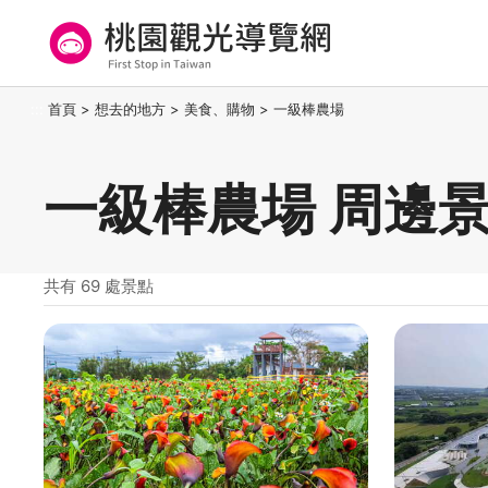
跳
到
主
要
桃園觀光導覽網
:::
首頁
>
想去的地方
>
美食、購物
>
一級棒農場
內
容
區
一級棒農場 周邊
塊
共有 69 處景點