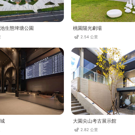
池生態埤塘公園
桃園陽光劇場
里
2.54 公里
城
大園尖山考古展示館
里
2.82 公里