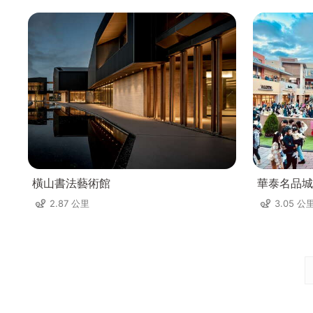
橫山書法藝術館
華泰名品城
2.87 公里
3.05 公