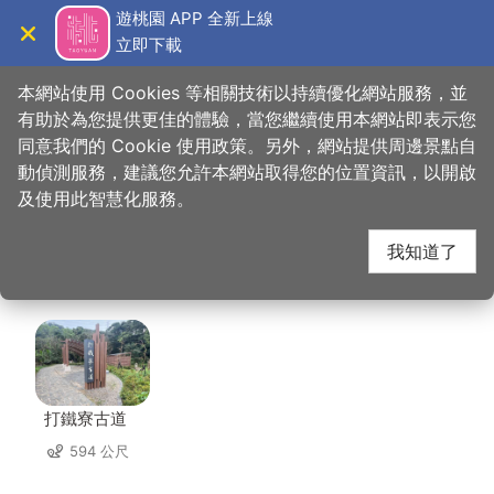
跳
遊桃園 APP 全新上線
到
立即下載
導覽
關閉
主
桃園觀光導覽網
首頁
>
想去的地方
>
美食、購物
>
龍情魔幻豆子主題館(慈湖店)
要
本網站使用 Cookies 等相關技術以持續優化網站服務，並
內
有助於為您提供更佳的體驗，當您繼續使用本網站即表示您
容
同意我們的 Cookie 使用政策。另外，網站提供周邊景點自
龍情魔幻豆子主題館(慈
區
動偵測服務，建議您允許本網站取得您的位置資訊，以開啟
塊
及使用此智慧化服務。
湖店) 周邊景點
我知道了
共有 114 處景點
打鐵寮古道
594 公尺