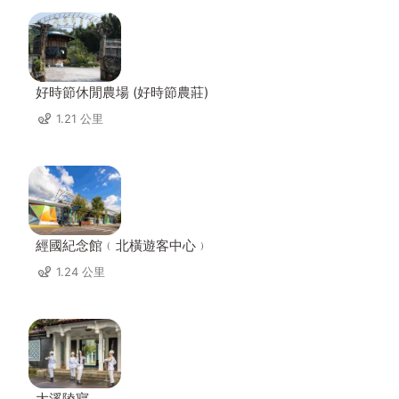
好時節休閒農場 (好時節農莊)
1.21 公里
經國紀念館﹙北橫遊客中心﹚
1.24 公里
大溪陵寢