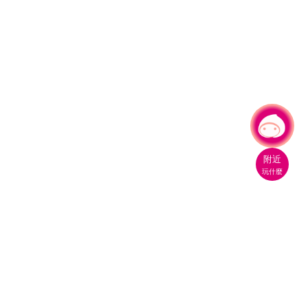
有事問小桃，一起遊桃園
附近
玩什麼