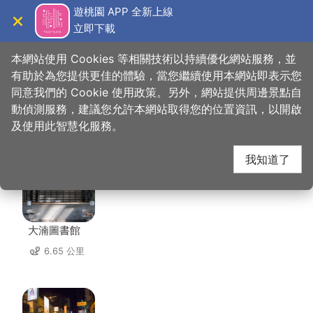
跳
遊桃園 APP 全新上線
到
立即下載
導覽
關閉
主
桃園觀光導覽網
首頁
>
想去的地方
>
美食、購物
>
海宴餐廳
要
本網站使用 Cookies 等相關技術以持續優化網站服務，並
內
有助於為您提供更佳的體驗，當您繼續使用本網站即表示您
容
同意我們的 Cookie 使用政策。另外，網站提供周邊景點自
海宴餐廳 周邊景點
區
動偵測服務，建議您允許本網站取得您的位置資訊，以開啟
塊
及使用此智慧化服務。
共有 138 處景點
我知道了
大湳圖書館
6.65 公里