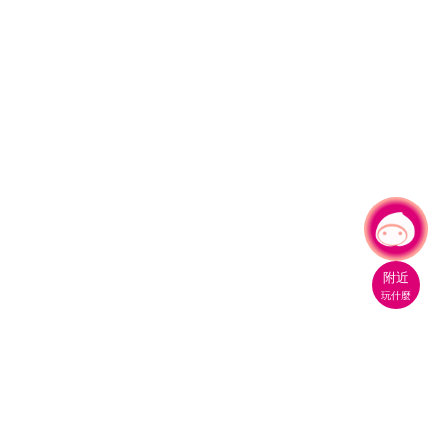
有事問小桃，一起遊桃園
|
附近
玩什麼