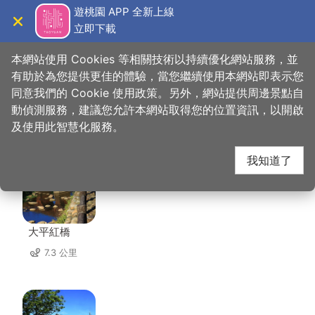
跳
遊桃園 APP 全新上線
到
立即下載
導覽
關閉
主
桃園觀光導覽網
首頁
>
想去的地方
>
美食、購物
>
陳師兄素肉圓
要
本網站使用 Cookies 等相關技術以持續優化網站服務，並
內
有助於為您提供更佳的體驗，當您繼續使用本網站即表示您
容
同意我們的 Cookie 使用政策。另外，網站提供周邊景點自
陳師兄素肉圓 周邊景點
區
動偵測服務，建議您允許本網站取得您的位置資訊，以開啟
塊
及使用此智慧化服務。
共有 121 處景點
我知道了
大平紅橋
7.3 公里