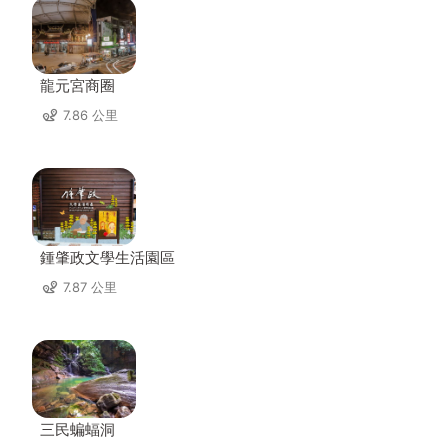
龍元宮商圈
7.86 公里
鍾肇政文學生活園區
7.87 公里
三民蝙蝠洞