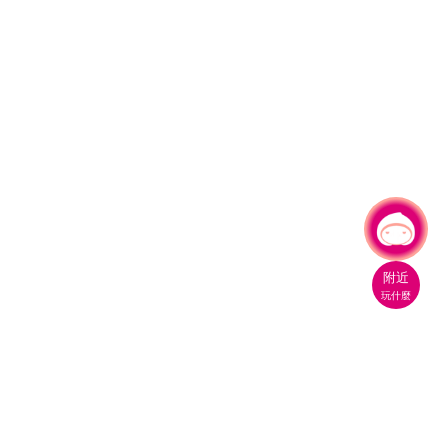
有事問小桃，一起遊桃園
附近
玩什麼