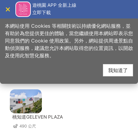
跳
遊桃園 APP 全新上線
到
立即下載
導覽
關閉
主
桃園觀光導覽網
首頁
>
想去的地方
>
美食、購物
>
東北酸白菜火鍋
要
本網站使用 Cookies 等相關技術以持續優化網站服務，並
內
有助於為您提供更佳的體驗，當您繼續使用本網站即表示您
容
同意我們的 Cookie 使用政策。另外，網站提供周邊景點自
東北酸白菜火鍋 周邊景
區
動偵測服務，建議您允許本網站取得您的位置資訊，以開啟
塊
及使用此智慧化服務。
點
我知道了
共有 101 處景點
桃知道GELEVEN PLAZA
490 公尺