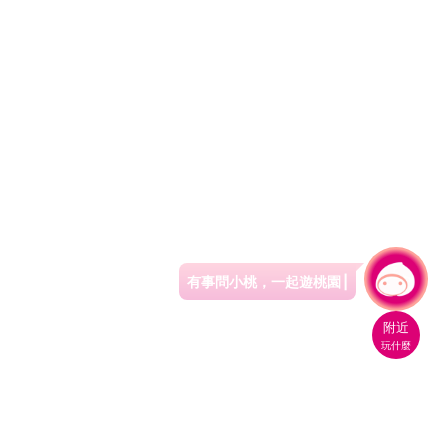
有事問小桃，一起遊桃園
|
附近
玩什麼