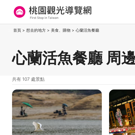
跳
到
主
要
桃園觀光導覽網
:::
首頁
>
想去的地方
>
美食、購物
>
心蘭活魚餐廳
內
容
區
心蘭活魚餐廳 周
塊
共有 107 處景點