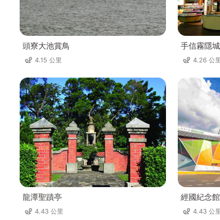
頭寮大池賞鳥
手信霧隱城
4.15 公里
4.26 公
龍潭聖蹟亭
經國紀念館
4.43 公里
4.43 公