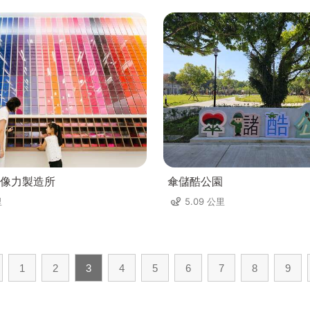
像力製造所
傘儲酷公園
里
5.09 公里
1
2
3
4
5
6
7
8
9