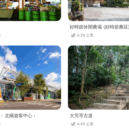
好時節休閒農場 (好時節農莊
里
4.29 公里
﹙北橫遊客中心﹚
大艽芎古道
里
4.43 公里