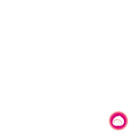
有事問小桃，一起遊桃園
|