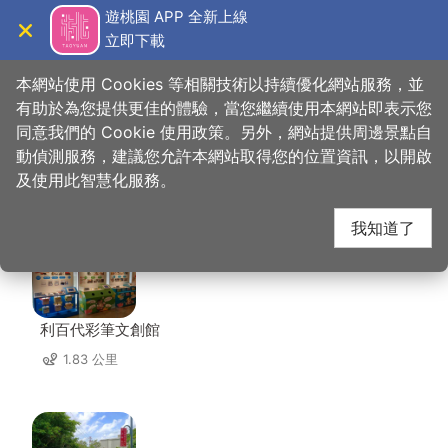
跳
遊桃園 APP 全新上線
到
立即下載
導覽
關閉
主
桃園觀光導覽網
首頁
>
想去的地方
>
美食、購物
>
香草蛋糕舖
要
本網站使用 Cookies 等相關技術以持續優化網站服務，並
內
有助於為您提供更佳的體驗，當您繼續使用本網站即表示您
容
同意我們的 Cookie 使用政策。另外，網站提供周邊景點自
香草蛋糕舖 周邊景點
區
動偵測服務，建議您允許本網站取得您的位置資訊，以開啟
塊
及使用此智慧化服務。
共有 124 處景點
我知道了
利百代彩筆文創館
1.83 公里