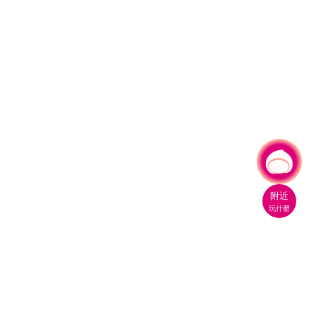
有事問小桃，一起遊桃園
附近
玩什麼