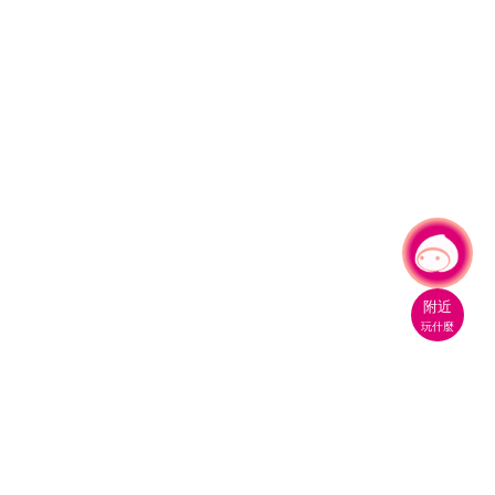
有事問小桃，一起遊桃園
|
附近
玩什麼