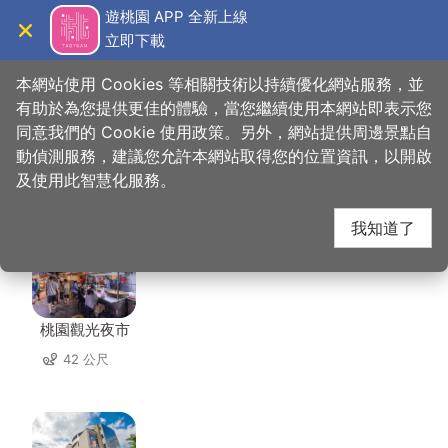
跳
遊桃園 APP 全新上線
到
立即下載
導覽
關閉
主
桃園觀光導覽網
首頁
>
想去的地方
>
美食、購物
>
桃園觀光夜市
要
本網站使用 Cookies 等相關技術以持續優化網站服務，並
內
有助於為您提供更佳的體驗，當您繼續使用本網站即表示您
容
同意我們的 Cookie 使用政策。另外，網站提供周邊景點自
桃園觀光夜市 周邊景點
區
動偵測服務，建議您允許本網站取得您的位置資訊，以開啟
塊
及使用此智慧化服務。
共有 117 處景點
我知道了
桃園觀光夜市
42 公尺