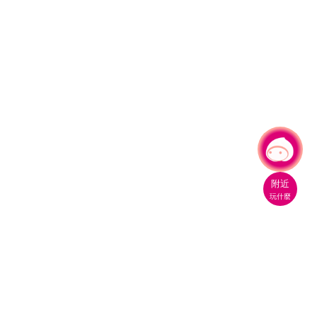
有事問小桃，一起遊桃園
附近
玩什麼