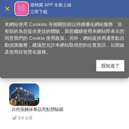
跳
遊桃園 APP 全新上線
到
立即下載
導覽
關閉
主
桃園觀光導覽網
首頁
>
想去的地方
>
美食、購物
>
大楊梅鵝莊 龍潭分店
要
本網站使用 Cookies 等相關技術以持續優化網站服務，並
內
有助於為您提供更佳的體驗，當您繼續使用本網站即表示您
容
同意我們的 Cookie 使用政策。另外，網站提供周邊景點自
大楊梅鵝莊 龍潭分店
區
動偵測服務，建議您允許本網站取得您的位置資訊，以開啟
塊
及使用此智慧化服務。
周邊店家
我知道了
共有 189 間店家
自然接觸保養品亮點體驗園
9.6 公里