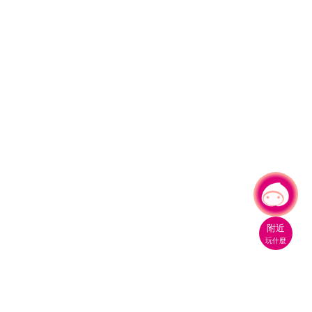
有事問小桃，一起遊桃園
|
附近
玩什麼