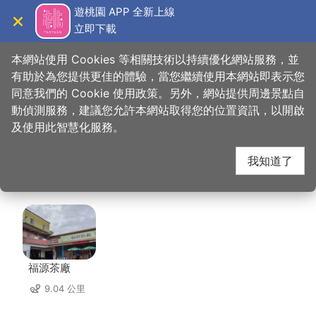
跳
遊桃園 APP 全新上線
到
立即下載
導覽
關閉
主
桃園觀光導覽網
首頁
>
想去的地方
>
美食、購物
>
Amour 阿沐(原 茂園和漢美食館)
要
本網站使用 Cookies 等相關技術以持續優化網站服務，並
內
有助於為您提供更佳的體驗，當您繼續使用本網站即表示您
容
同意我們的 Cookie 使用政策。另外，網站提供周邊景點自
Amour 阿沐(原 茂園和
區
動偵測服務，建議您允許本網站取得您的位置資訊，以開啟
塊
及使用此智慧化服務。
漢美食館) 周邊店家
我知道了
共有 222 間店家
福源茶廠
9.04 公里