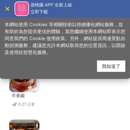
跳
遊桃園 APP 全新上線
到
立即下載
導覽
關閉
主
桃園觀光導覽網
首頁
>
想去的地方
>
美食、購物
>
采莊庭園餐廳
要
本網站使用 Cookies 等相關技術以持續優化網站服務，並
內
有助於為您提供更佳的體驗，當您繼續使用本網站即表示您
容
同意我們的 Cookie 使用政策。另外，網站提供周邊景點自
采莊庭園餐廳 周邊店家
區
動偵測服務，建議您允許本網站取得您的位置資訊，以開啟
塊
及使用此智慧化服務。
共有 158 間店家
我知道了
芊香園
6.27 公里