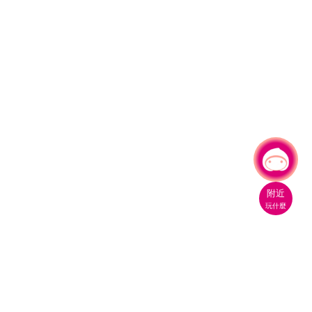
有事問小桃，一起遊桃園
附近
玩什麼