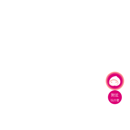
有事問小桃，一起遊桃園
附近
玩什麼