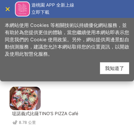
跳
遊桃園 APP 全新上線
到
立即下載
導覽
關閉
主
桃園觀光導覽網
首頁
>
想去的地方
>
美食、購物
>
SAHA料理中央廚房(馺哈有限公司)
要
本網站使用 Cookies 等相關技術以持續優化網站服務，並
內
有助於為您提供更佳的體驗，當您繼續使用本網站即表示您
容
同意我們的 Cookie 使用政策。另外，網站提供周邊景點自
SAHA料理中央廚房(馺
區
動偵測服務，建議您允許本網站取得您的位置資訊，以開啟
塊
及使用此智慧化服務。
哈有限公司) 周邊店家
我知道了
共有 215 間店家
堤諾義式比薩TINO’S PIZZA Café
8.78 公里