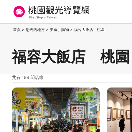
跳
到
主
要
桃園觀光導覽網
:::
首頁
>
想去的地方
>
美食、購物
>
福容大飯店 桃園
內
容
區
福容大飯店 桃園
塊
共有 198 間店家