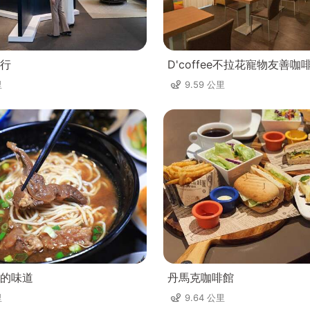
行
D'coffee不拉花寵物友善咖
里
9.59 公里
的味道
丹馬克咖啡館
里
9.64 公里