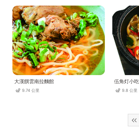
大漢饌雲南拉麵館
伍角灯小吃
9.74 公里
9.8 公里