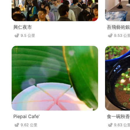
興仁夜市
吾飛藝術銀
9.5 公里
9.53 公
Piepai Cafe'
食一碗秋香
9.62 公里
9.63 公