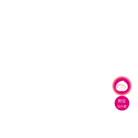
有事問小桃，一起遊桃園
附近
玩什麼