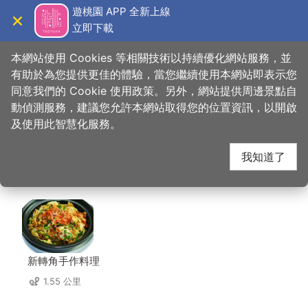
跳
遊桃園 APP 全新上線
到
立即下載
導覽
關閉
主
桃園觀光導覽網
首頁
>
想去的地方
>
美食、購物
>
江記豆腐乳文化館
要
本網站使用 Cookies 等相關技術以持續優化網站服務，並
內
有助於為您提供更佳的體驗，當您繼續使用本網站即表示您
容
同意我們的 Cookie 使用政策。另外，網站提供周邊景點自
江記豆腐乳文化館 周邊
區
動偵測服務，建議您允許本網站取得您的位置資訊，以開啟
塊
及使用此智慧化服務。
店家
我知道了
共有 135 間店家
新轉角手作料理
1.55 公里